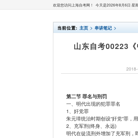
欢迎您访问上海自考网！ 今天是
2026年8月6日 星
>
>
当前位置:
主页
串讲笔记
山东自考0022
2018-
第二节 罪名与刑罚
一、明代出现的犯罪罪名
1、奸党罪
朱元璋统治时期创设“奸党”罪，用
2、充军刑(终身、永远)
明代在徒流刑外增加了充军刑，即强迫