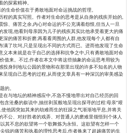
着的探索精神。
的生命价值在于勇敢地面对命运挑战的哲理。
程的真实写照。作者对生命的思考是从自身的残疾开始的,
震惊、痛苦之余,内心对命运的不公充满着怨恨,但当人一旦
的发现,他看到母亲因为儿子的残疾其实比他承受着更大的痛
更深的痛苦和折磨;再看看周围的人群,他发现每个人都有自
布满了坎坷,只是呈现出不同的方式而已。进而他发现了生命
意义本来就是在于自己的选择和抗争之中,只有勇敢地面对命
的价值来。不过,作者在本文中将这些抽象的命运思考用较为
情感投身到地坛公园的景物和在那里出现的许多不知名的人物
来呈现自己思考的过程,从而使文章具有一种深沉的审美感染
题的。
在与地坛的精神感应中,不急不慢地带出对自己经历的回
在包含沧桑的叙说中,抽丝剥茧般地呈现出探寻的过程:母亲"艰
",使他因突如其来的劫难而生的狂躁之气渐渐地平息,并将关
者的不公、对好胜者的戏弄、对普通人的磨难里领悟到个体人
宙以其不息的欲望将一个歌舞炼为永恒。这欲望有怎样一个
了尖锐的痛苦和执着的理性思考后,作者换来了超越痛苦的生