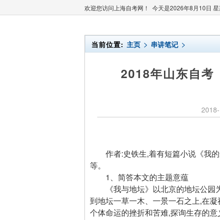
欢迎您访问上海自考网！ 今天是
2026年8月10日 
>
>
当前位置:
主页
串讲笔记
2018年山东自
2018-
作者:史铁生,着有短篇小说《我的
等。
1、简答本文的主题意蕴
《我与地坛》以北京的地坛公园为背
到地坛一草一木、一景一石之上,在凝
个体命运的挫折和苦难,探询生存的意