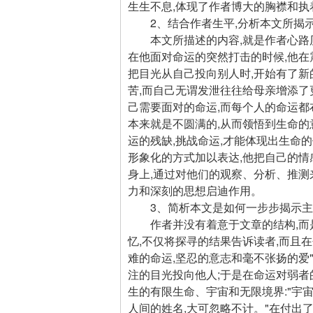
生生不息,体现了作者博大的胸襟和执
2、结合作者生平,分析本文所揭示
本文所描述的内容,就是作者心路历
在他面对命运的突然打击的时候,他在
把目光从自己投向别人时,开始有了新
苦,而自己无谓发泄往往给母亲增添了
己需要面对的命运,而每个人的命运都
本来就是不圆满的,从而领悟到生命的
运的残缺,挑战命运,才能体现出生命
形象化的方式加以表达,他把自己的
身上,通过对他们的观察、分析、推测
力和深刻的思想启迪作用。
3、简析本文是如何一步步揭示主
作者并没有着意于文章的结构,而是
忆,不仅将探寻的结果告诉读者,而且
难的命运,坚忍的意志和毫不张扬的爱
注的目光投向他人;于是在命运对弱
生的有限生命、宇宙和无限境界:"宇
人间的姓名,大可忽略不计。"在付出