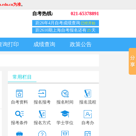
edu.cn为准
。
自考热线:
021-65378891
距26年4月自考成绩查询
已经开始
距2610期上海自考报名还有
天
25
查询打印
成绩查询
政策公告
常用栏目
自考资料
报名报考
报名时间
报名流程
报考条件
报名方式
学士学位
自考办