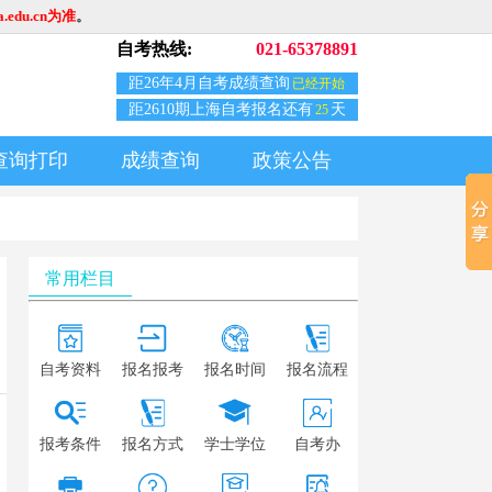
edu.cn为准
。
自考热线:
021-65378891
距26年4月自考成绩查询
已经开始
距2610期上海自考报名还有
天
25
查询打印
成绩查询
政策公告
常用栏目
自考资料
报名报考
报名时间
报名流程
报考条件
报名方式
学士学位
自考办