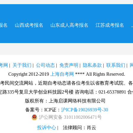
报名
山西成考报名
山东成人高考报名
江苏成考报名
考网
|
关于我们
|
公司动态
|
免责声明
|
隐私条款
|
联系我们
|
Copyright 2012-2019
上海自考网
**** All Rights Reserved.
考民间交流网站，近期自考动态请各位考生以省教育考试院、各
5号复旦大学创业科技园2号楼 咨询电话：021-65378891 合作洽
版权所有：上海启课网络科技有限公司
备案号：ICP证：
沪ICP备19026939号-30
沪
公网安备
31011002006471
号
投诉中心
| 法律顾问：肖云