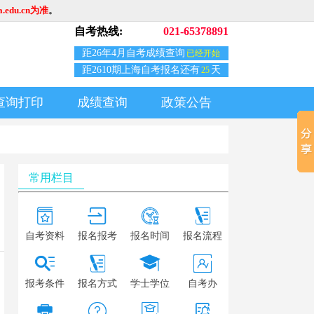
edu.cn为准
。
自考热线:
021-65378891
距26年4月自考成绩查询
已经开始
距2610期上海自考报名还有
天
25
查询打印
成绩查询
政策公告
常用栏目
自考资料
报名报考
报名时间
报名流程
报考条件
报名方式
学士学位
自考办