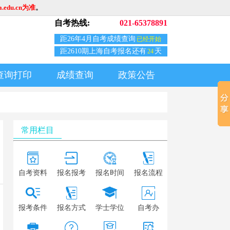
edu.cn为准
。
自考热线:
021-65378891
距26年4月自考成绩查询
已经开始
距2610期上海自考报名还有
天
24
查询打印
成绩查询
政策公告
常用栏目
自考资料
报名报考
报名时间
报名流程
报考条件
报名方式
学士学位
自考办