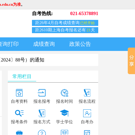
edu.cn为准
。
自考热线:
021-65378891
距26年4月自考成绩查询
已经开始
距2610期上海自考报名还有
天
23
查询打印
成绩查询
政策公告
024〕88号）的通知
常用栏目
自考资料
报名报考
报名时间
报名流程
报考条件
报名方式
学士学位
自考办