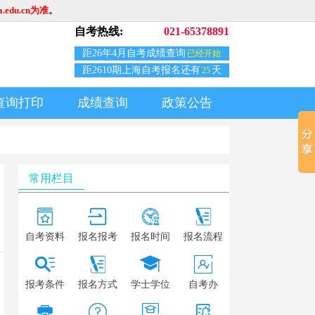
edu.cn为准
。
自考热线:
021-65378891
距26年4月自考成绩查询
已经开始
距2610期上海自考报名还有
天
25
查询打印
成绩查询
政策公告
常用栏目
自考资料
报名报考
报名时间
报名流程
报考条件
报名方式
学士学位
自考办